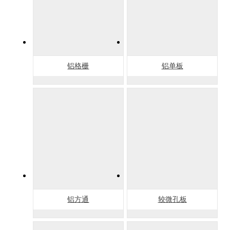
铝格栅
铝单板
铝方通
较微孔板