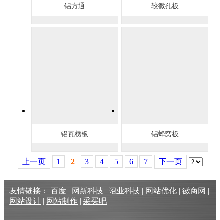
铝方通
较微孔板
铝瓦楞板
铝蜂窝板
上一页
1
2
3
4
5
6
7
下一页
友情链接：
百度
|
网新科技
|
诏业科技
|
网站优化
|
徽商网
|
网站设计
|
网站制作
|
采买吧