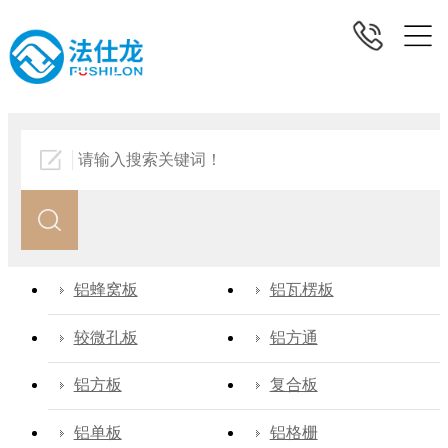
铝蜂窝板
铝瓦楞板
较微孔板
铝方通
铝方板
复合板
铝单板
铝格栅