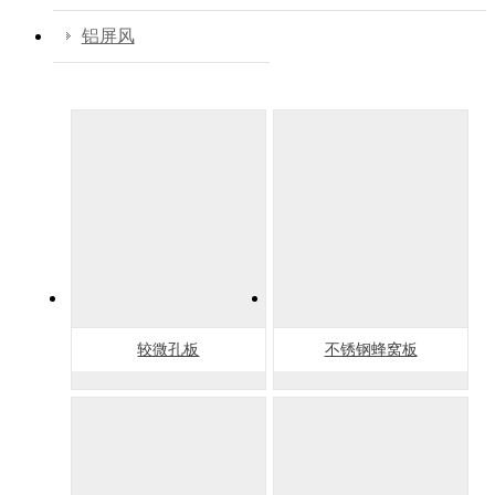
铝屏风
较微孔板
不锈钢蜂窝板