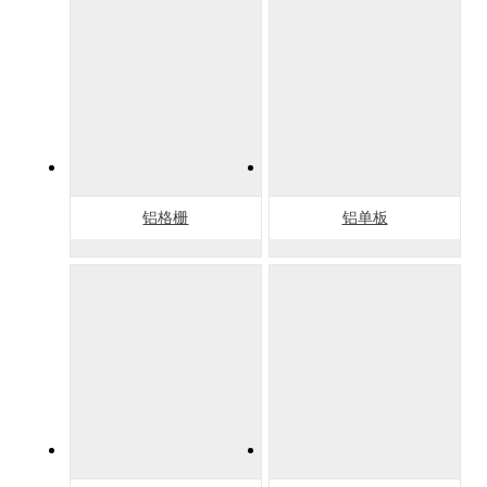
铝格栅
铝单板