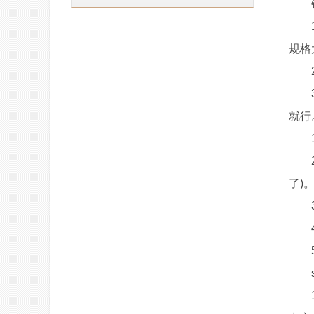
铝
1、
规格
2、
3、
就行
1、
2、
了)
3、
4、
5、
s
1、