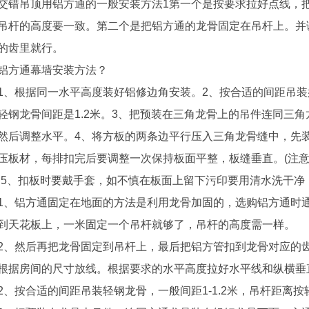
吊顶用铝方通的一般安装方法1第一个是按要求拉好点线，把
吊杆的高度要一致。第二个是把铝方通的龙骨固定在吊杆上。并
的齿里就行。
方通幕墙安装方法？
根据同一水平高度装好铝修边角安装。2、按合适的间距吊装好
轻钢龙骨间距是1.2米。3、把预装在三角龙骨上的吊件连同三
然后调整水平。4、将方板的两条边平行压入三角龙骨缝中，先
压板材，每排扣完后要调整一次保持板面平整，板缝垂直。(注
。5、扣板时要戴手套，如不慎在板面上留下污印要用清水洗干净
铝方通固定在地面的方法是利用龙骨加固的，选购铝方通时通
到天花板上，一米固定一个吊杆就够了，吊杆的高度需一样。
然后再把龙骨固定到吊杆上，最后把铝方管扣到龙骨对应的
房间的尺寸放线。根据要求的水平高度拉好水平线和纵横垂
按合适的间距吊装轻钢龙骨，一般间距1-1.2米，吊杆距离按