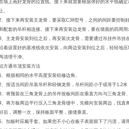
在墙上画好龙骨的位置线。接下来就需要根据弹好的水平线确定
上。
接下来再安装主龙骨，要采取C38型号，之间的间距要控制好
和配套的吊杆相连接。接下来再安装边龙骨，要在墙面的四周用
主龙骨安装到位之后，再安装次龙骨，需要通过吊挂件吊挂在
沿着设置好的基准线依次安装，向两边安装到位之后，轻轻地压
再清理干净。
方通吊顶安装方法
根据相同的水平高度安装铝修边角。
按适当间距吊装吊杆和轻钢龙骨，吊杆间距小于或等于1.2米，
将预装在三角龙骨上的吊件按板间距在垂直方向与三角龙骨、
将方板两边平行压入三角龙骨缝中，先横向安装两边，找直角
好后，调整一次，保持板面平整，接缝垂直。
扣板时应戴手套。如果您不小心在板子表面留下了污渍，请用