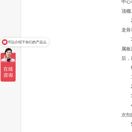
中心
顶棚
2、
龙骨
3、
可以介绍下你们的产品么
属板
后，
铝
1、
2、
3、
4、
次扣
5、