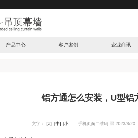
产品中心
客户案例
企业商讯
铝方通怎么安装，U型铝
文字：
[大]
[中]
[小]
手机页面二维码
2023/8/2