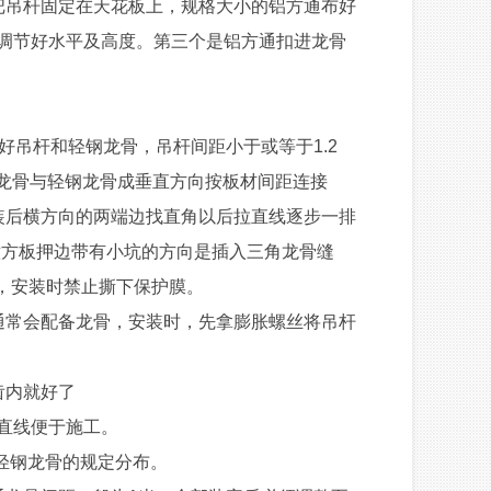
吊杆固定在天花板上，规格大小的铝方通布好
调节好水平及高度。第三个是铝方通扣进龙骨
吊杆和轻钢龙骨，吊杆间距小于或等于1.2
角龙骨与轻钢龙骨成垂直方向按板材间距连接
装后横方向的两端边找直角以后拉直线逐步一排
意方板押边带有小坑的方向是插入三角龙骨缝
，安装时禁止撕下保护膜。
常会配备龙骨，安装时，先拿膨胀螺丝将吊杆
齿内就好了
直线便于施工。
轻钢龙骨的规定分布。