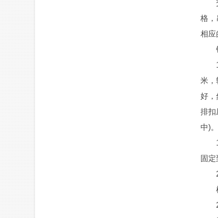
交错
格，
相应
铝
1、
米，
好，
排扣
中)
1、
固定
2、
根据
2、