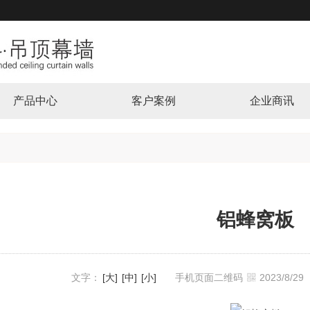
产品中心
客户案例
企业商讯
铝蜂窝板
文字：
[大]
[中]
[小]
手机页面二维码
2023/8/2