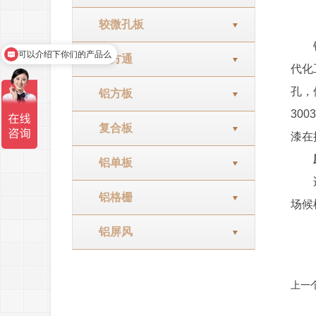
较微孔板
铝蜂
可以介绍下你们的产品么
铝方通
代化
孔，
铝方板
30
复合板
漆在
应
铝单板
适用
铝格栅
场候
铝屏风
上一