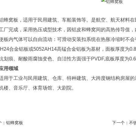
窝板，适用于民用建筑、车船装饰等。是航空、航天材料在民
工厂完成，采用热压成型技术，因铝皮和蜂窝间的高热传导值，
使板内气体可以自由流动：可滑动安装扣系统在热胀冷缩时不会
03H24合金铝板或5052AH14高锰合金铝板为基材，面板厚度为0
抗划痕、耐酸雨腐蚀变色、自洁性方面强于PVDF,底板厚度为0.6-1
用领域
于工业与民用建筑、仓库、特种建筑、大跨度钢结构房屋的屋
机楼、音乐厅、体育场馆、大剧院。
个：
铝蜂窝板
下一个：
不